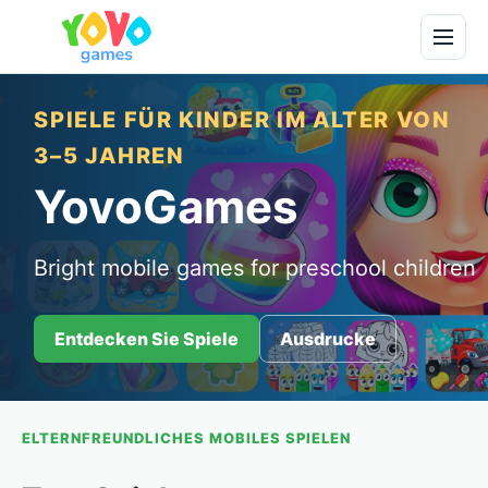
SPIELE FÜR KINDER IM ALTER VON
3–5 JAHREN
YovoGames
Bright mobile games for preschool children
Entdecken Sie Spiele
Ausdrucke
ELTERNFREUNDLICHES MOBILES SPIELEN