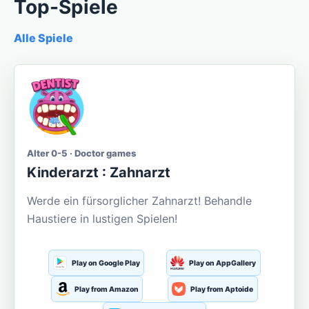
Top-Spiele
Alle Spiele
Alter 0-5 · Doctor games
Kinderarzt : Zahnarzt
Werde ein fürsorglicher Zahnarzt! Behandle
Haustiere in lustigen Spielen!
Play on Google Play
Play on AppGallery
Play from Amazon
Play from Aptoide