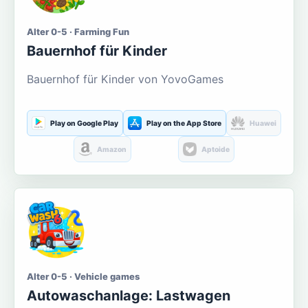
Alter 0-5 · Farming Fun
Bauernhof für Kinder
Bauernhof für Kinder von YovoGames
Play on Google Play
Play on the App Store
Huawei
Amazon
Aptoide
Alter 0-5 · Vehicle games
Autowaschanlage: Lastwagen