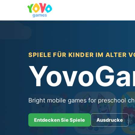
SPIELE FÜR KINDER IM ALTER 
YovoG
Bright mobile games for preschool ch
Entdecken Sie Spiele
Ausdrucke