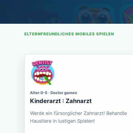
ELTERNFREUNDLICHES MOBILES SPIELEN
Alter 0-5 · Doctor games
Kinderarzt : Zahnarzt
Werde ein fürsorglicher Zahnarzt! Behandle
Haustiere in lustigen Spielen!