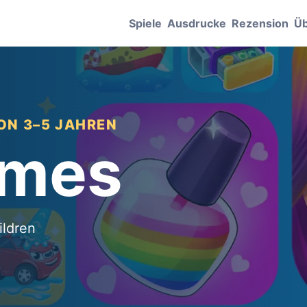
Spiele
Ausdrucke
Rezension
Üb
VON 3–5 JAHREN
ames
ildren