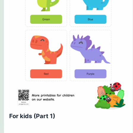
For kids (Part 1)