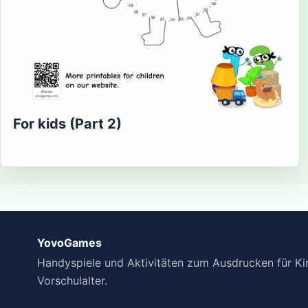
For kids (Part 2)
YovoGames
Handyspiele und Aktivitäten zum Ausdrucken für Ki
Vorschulalter.