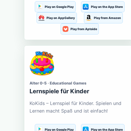
Play on Google Play
Play on the App Store
Play on AppGallery
Play from Amazon
Play from Aptoide
Alter 0-5 · Educational Games
Lernspiele für Kinder
KoKids – Lernspiel für Kinder. Spielen und
Lernen macht Spaß und ist einfach!
Play on Google Play
Play on the App Store