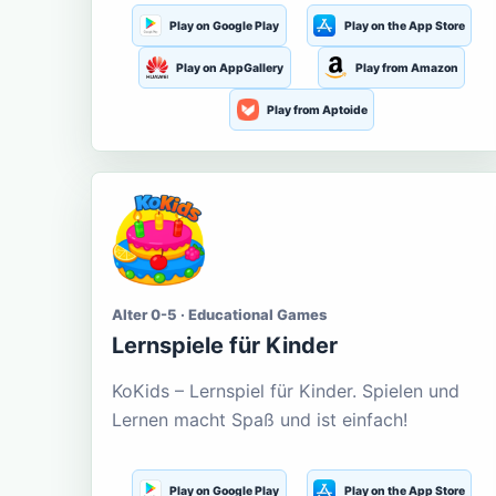
Play on Google Play
Play on the App Store
Play on AppGallery
Play from Amazon
Play from Aptoide
Alter 0-5 · Educational Games
Lernspiele für Kinder
KoKids – Lernspiel für Kinder. Spielen und
Lernen macht Spaß und ist einfach!
Play on Google Play
Play on the App Store