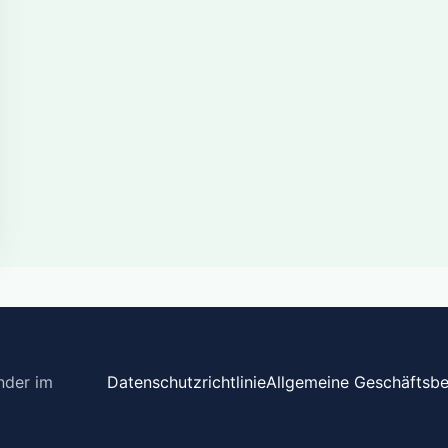
nder im
Datenschutzrichtlinie
Allgemeine Geschäftsb