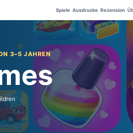
Spiele
Ausdrucke
Rezension
Üb
VON 3–5 JAHREN
ames
ildren