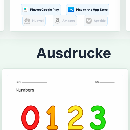
Play on Google Play
Play on the App Store
Huawei
Amazon
Aptoide
Ausdrucke