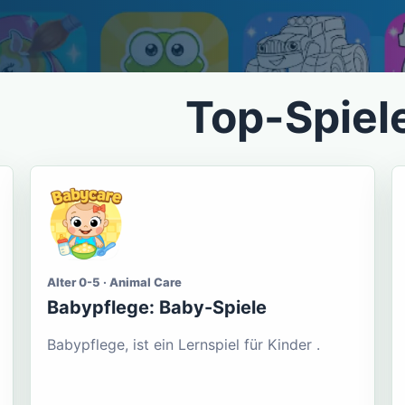
Top-Spiel
Alter 0-5 · Animal Care
Babypflege: Baby-Spiele
Babypflege, ist ein Lernspiel für Kinder .