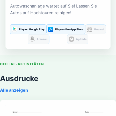
Autowaschanlage wartet auf Sie! Lassen Sie
Autos auf Hochtouren reinigen!
Play on Google Play
Play on the App Store
Huawei
Amazon
Aptoide
OFFLINE-AKTIVITÄTEN
Ausdrucke
Alle anzeigen