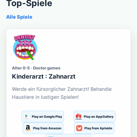
Top-Spiele
Alle Spiele
Alter 0-5 · Doctor games
Kinderarzt : Zahnarzt
Werde ein fürsorglicher Zahnarzt! Behandle
Haustiere in lustigen Spielen!
Play on Google Play
Play on AppGallery
Play from Amazon
Play from Aptoide