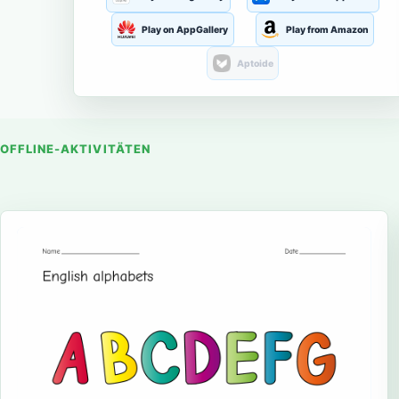
Play on AppGallery
Play from Amazon
Aptoide
OFFLINE-AKTIVITÄTEN