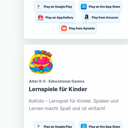
Play on Google Play
Play on the App Store
Play on AppGallery
Play from Amazon
Play from Aptoide
Alter 0-5 · Educational Games
Lernspiele für Kinder
KoKids – Lernspiel für Kinder. Spielen und
Lernen macht Spaß und ist einfach!
Play on Google Play
Play on the App Store