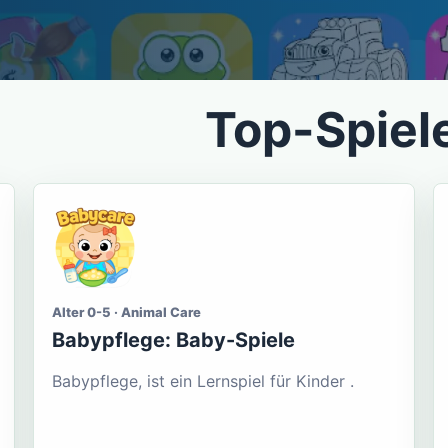
Top-Spiel
Alter 0-5 · Animal Care
Babypflege: Baby-Spiele
Babypflege, ist ein Lernspiel für Kinder .