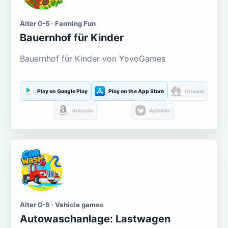
Alter 0-5 · Farming Fun
Bauernhof für Kinder
Bauernhof für Kinder von YovoGames
Play on Google Play
Play on the App Store
Huawei
Amazon
Aptoide
Alter 0-5 · Vehicle games
Autowaschanlage: Lastwagen