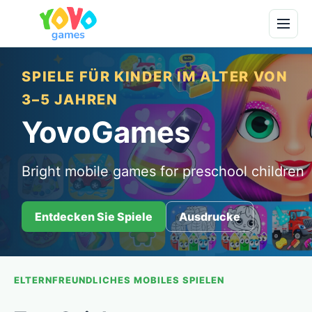
SPIELE FÜR KINDER IM ALTER VON
3–5 JAHREN
YovoGames
Bright mobile games for preschool children
Entdecken Sie Spiele
Ausdrucke
ELTERNFREUNDLICHES MOBILES SPIELEN