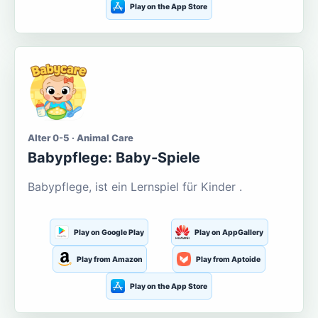
Play on the App Store
Alter 0-5 · Animal Care
Babypflege: Baby-Spiele
Babypflege, ist ein Lernspiel für Kinder .
Play on Google Play
Play on AppGallery
Play from Amazon
Play from Aptoide
Play on the App Store