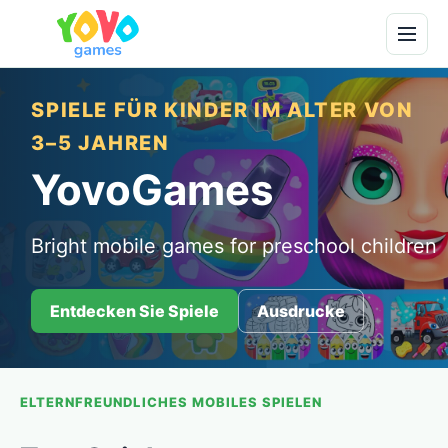
SPIELE FÜR KINDER IM ALTER VON
3–5 JAHREN
YovoGames
Bright mobile games for preschool children
Entdecken Sie Spiele
Ausdrucke
ELTERNFREUNDLICHES MOBILES SPIELEN