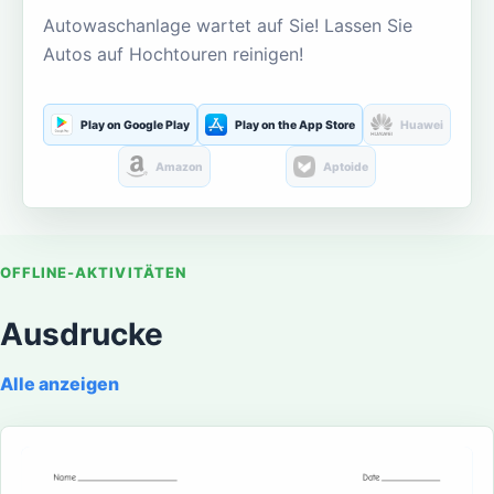
Autowaschanlage wartet auf Sie! Lassen Sie
Autos auf Hochtouren reinigen!
Play on Google Play
Play on the App Store
Huawei
Amazon
Aptoide
OFFLINE-AKTIVITÄTEN
Ausdrucke
Alle anzeigen