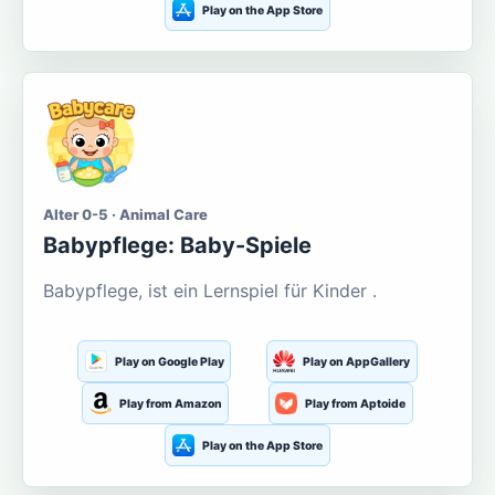
Play on the App Store
Alter 0-5 · Animal Care
Babypflege: Baby-Spiele
Babypflege, ist ein Lernspiel für Kinder .
Play on Google Play
Play on AppGallery
Play from Amazon
Play from Aptoide
Play on the App Store