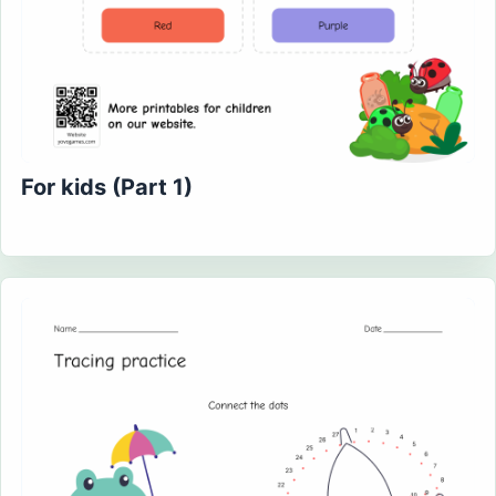
For kids (Part 1)