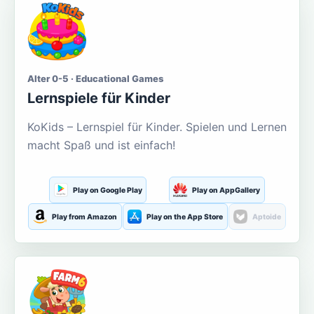
Alter 0-5 · Educational Games
Lernspiele für Kinder
KoKids – Lernspiel für Kinder. Spielen und Lernen
macht Spaß und ist einfach!
Play on Google Play
Play on AppGallery
Play from Amazon
Play on the App Store
Aptoide