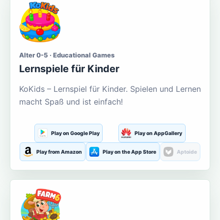
Alter 0-5 · Educational Games
Lernspiele für Kinder
KoKids – Lernspiel für Kinder. Spielen und Lernen
macht Spaß und ist einfach!
Play on Google Play
Play on AppGallery
Play from Amazon
Play on the App Store
Aptoide