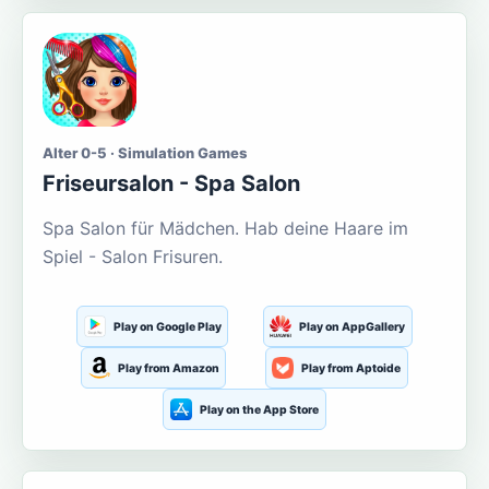
Alter 0-5 · Simulation Games
Friseursalon - Spa Salon
Spa Salon für Mädchen. Hab deine Haare im
Spiel - Salon Frisuren.
Play on Google Play
Play on AppGallery
Play from Amazon
Play from Aptoide
Play on the App Store