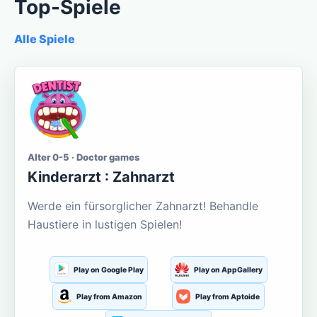
Top-Spiele
Alle Spiele
Alter 0-5 · Doctor games
Kinderarzt : Zahnarzt
Werde ein fürsorglicher Zahnarzt! Behandle
Haustiere in lustigen Spielen!
Play on Google Play
Play on AppGallery
Play from Amazon
Play from Aptoide