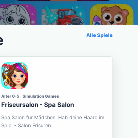
e
Alle Spiele
Alter 0-5 · Simulation Games
Friseursalon - Spa Salon
Spa Salon für Mädchen. Hab deine Haare im
Spiel - Salon Frisuren.