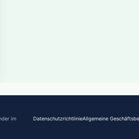
nder im
Datenschutzrichtlinie
Allgemeine Geschäftsb