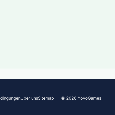
edingungen
Über uns
Sitemap
© 2026 YovoGames