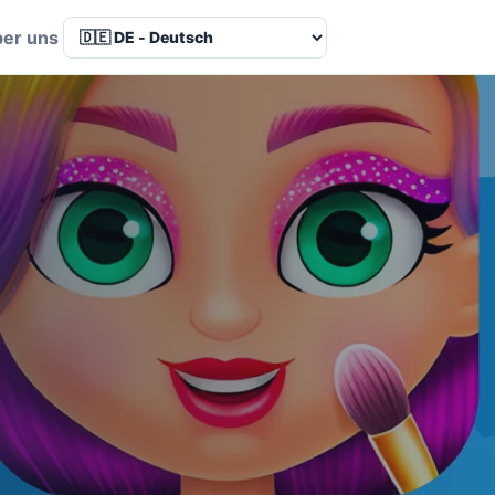
er uns