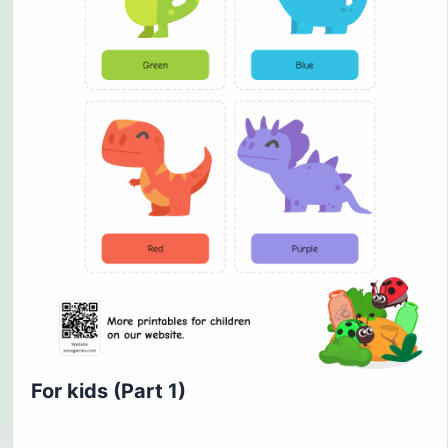
For kids (Part 1)