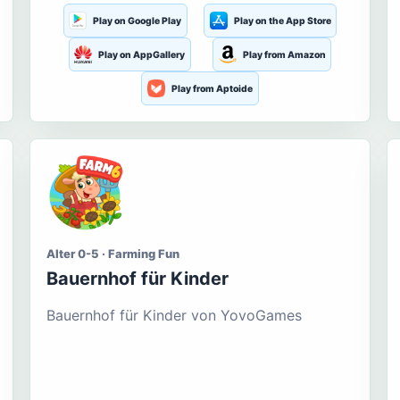
Play on Google Play
Play on the App Store
Play on AppGallery
Play from Amazon
Play from Aptoide
Alter 0-5 · Farming Fun
Bauernhof für Kinder
Bauernhof für Kinder von YovoGames