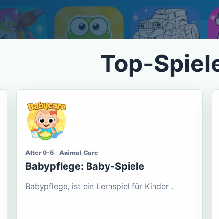
Top-Spiel
Alter 0-5 · Animal Care
Babypflege: Baby-Spiele
Babypflege, ist ein Lernspiel für Kinder .