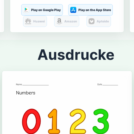
Play on Google Play
Play on the App Store
Huawei
Amazon
Aptoide
Ausdrucke