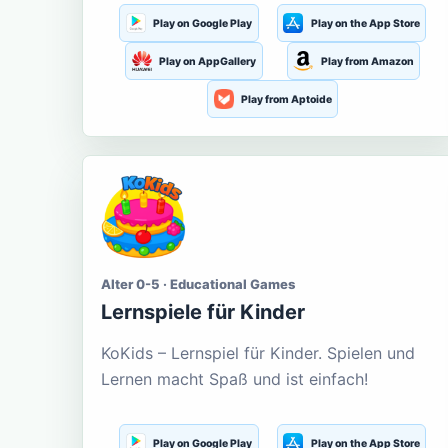
Play on Google Play
Play on the App Store
Play on AppGallery
Play from Amazon
Play from Aptoide
Alter 0-5 · Educational Games
Lernspiele für Kinder
KoKids – Lernspiel für Kinder. Spielen und
Lernen macht Spaß und ist einfach!
Play on Google Play
Play on the App Store