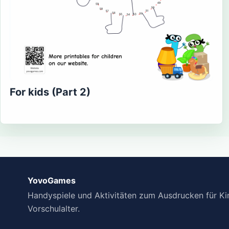
For kids (Part 2)
YovoGames
Handyspiele und Aktivitäten zum Ausdrucken für Ki
Vorschulalter.