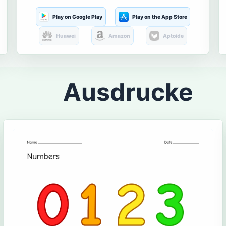
Play on Google Play
Play on the App Store
Huawei
Amazon
Aptoide
Ausdrucke