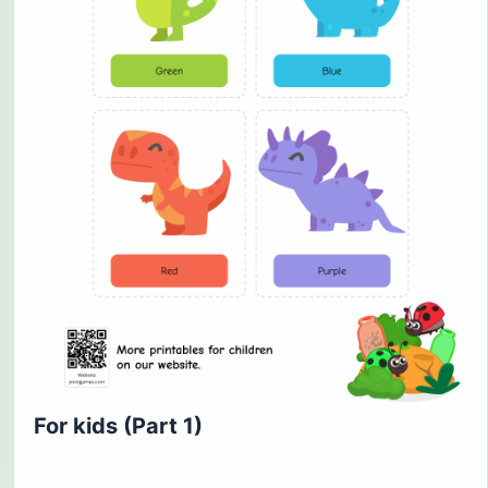
For kids (Part 1)