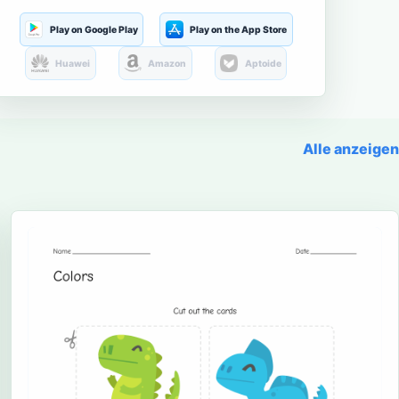
Play on Google Play
Play on the App Store
Huawei
Amazon
Aptoide
Alle anzeigen