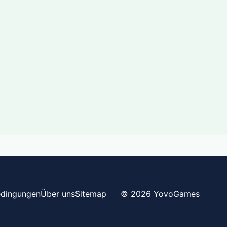
edingungen
Über uns
Sitemap
© 2026 YovoGames