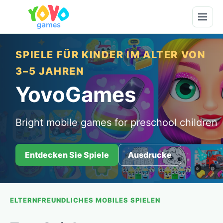
SPIELE FÜR KINDER IM ALTER VON
3–5 JAHREN
YovoGames
Bright mobile games for preschool children
Entdecken Sie Spiele
Ausdrucke
ELTERNFREUNDLICHES MOBILES SPIELEN