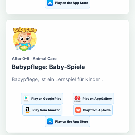
Play on the App Store
Alter 0-5 · Animal Care
Babypflege: Baby-Spiele
Babypflege, ist ein Lernspiel für Kinder .
Play on Google Play
Play on AppGallery
Play from Amazon
Play from Aptoide
Play on the App Store