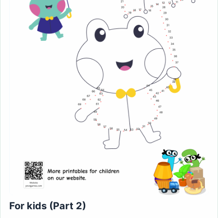
For kids (Part 2)