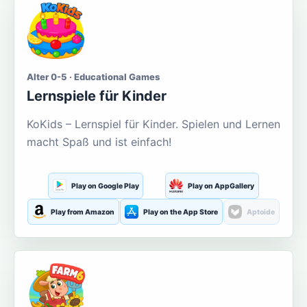
Alter 0-5 · Educational Games
Lernspiele für Kinder
KoKids – Lernspiel für Kinder. Spielen und Lernen
macht Spaß und ist einfach!
Play on Google Play
Play on AppGallery
Play from Amazon
Play on the App Store
Aptoide