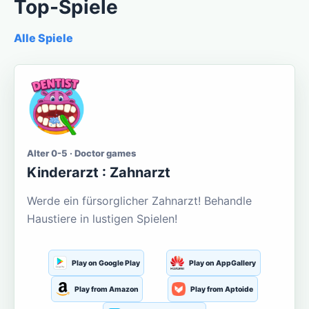
Top-Spiele
Alle Spiele
Alter 0-5 · Doctor games
Kinderarzt : Zahnarzt
Werde ein fürsorglicher Zahnarzt! Behandle
Haustiere in lustigen Spielen!
Play on Google Play
Play on AppGallery
Play from Amazon
Play from Aptoide