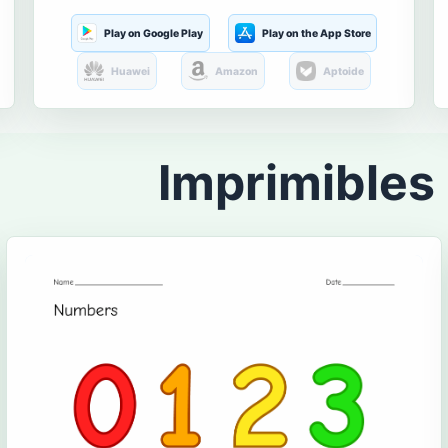
Play on Google Play
Play on the App Store
Huawei
Amazon
Aptoide
Imprimibles