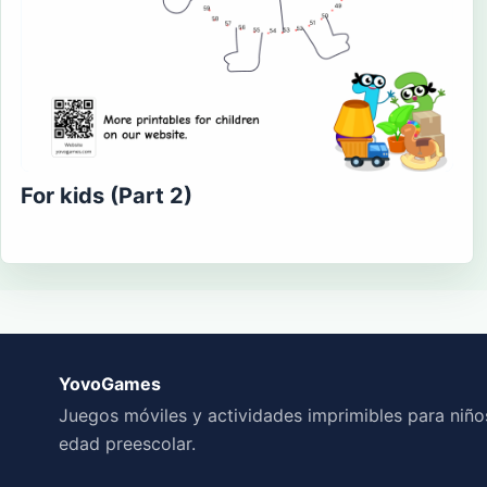
For kids (Part 2)
YovoGames
Juegos móviles y actividades imprimibles para niño
edad preescolar.