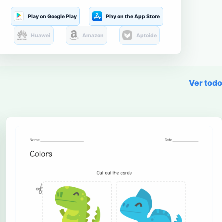
Play on Google Play
Play on the App Store
Huawei
Amazon
Aptoide
Ver todo