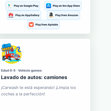
Play on Google Play
Play on the App Store
Play on AppGallery
Play from Amazon
Play from Aptoide
Edad 0-5 · Vehicle games
Lavado de autos: camiones
¡Carwash te está esperando! ¡Limpia los
coches a la perfección!