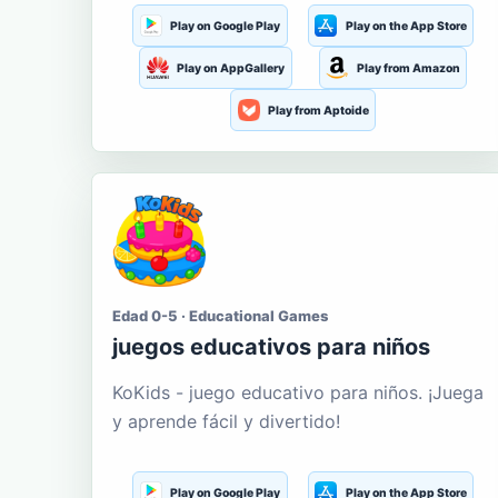
Play on Google Play
Play on the App Store
Play on AppGallery
Play from Amazon
Play from Aptoide
Edad 0-5 · Educational Games
juegos educativos para niños
KoKids - juego educativo para niños. ¡Juega
y aprende fácil y divertido!
Play on Google Play
Play on the App Store