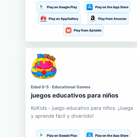
Play on Google Play
Play on the App Store
Play on AppGallery
Play from Amazon
Play from Aptoide
Edad 0-5 · Educational Games
juegos educativos para niños
KoKids - juego educativo para niños. ¡Juega
y aprende fácil y divertido!
Play on Google Play
Play on the App Store