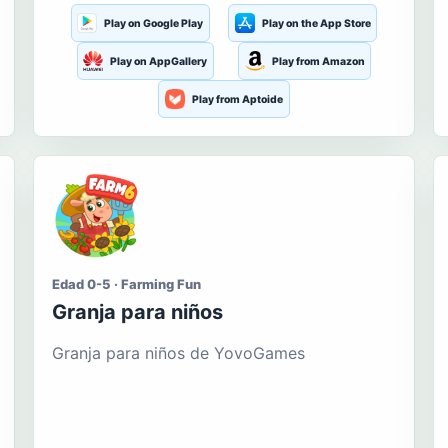
Play on Google Play
Play on the App Store
Play on AppGallery
Play from Amazon
Play from Aptoide
Edad 0-5 · Farming Fun
Granja para niños
Granja para niños de YovoGames