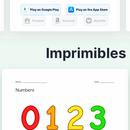
Play on Google Play
Play on the App Store
Huawei
Amazon
Aptoide
Imprimibles