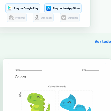
Play on Google Play
Play on the App Store
Huawei
Amazon
Aptoide
Ver todo