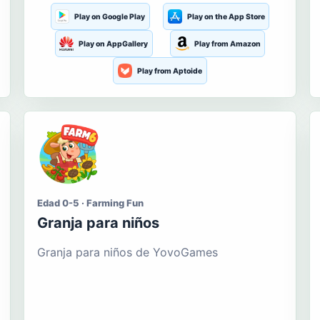
Play on Google Play
Play on the App Store
Play on AppGallery
Play from Amazon
Play from Aptoide
Edad 0-5 · Farming Fun
Granja para niños
Granja para niños de YovoGames