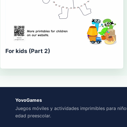
For kids (Part 2)
YovoGames
Juegos móviles y actividades imprimibles para niño
edad preescolar.