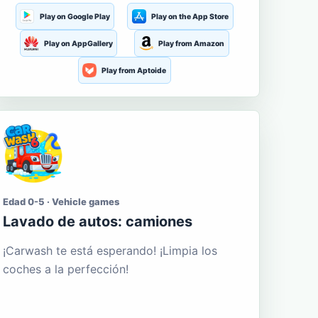
Play on Google Play
Play on the App Store
Play on AppGallery
Play from Amazon
Play from Aptoide
Edad 0-5 · Vehicle games
Lavado de autos: camiones
¡Carwash te está esperando! ¡Limpia los
coches a la perfección!