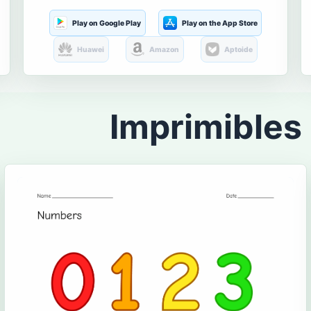
Play on Google Play
Play on the App Store
Huawei
Amazon
Aptoide
Imprimibles