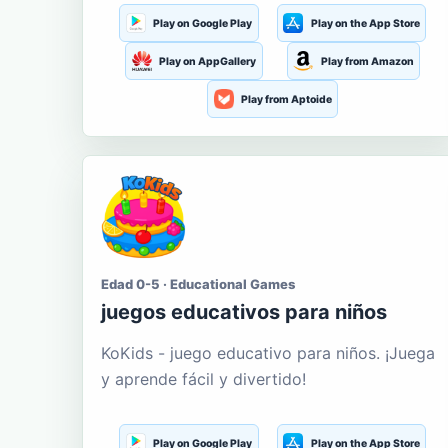
Play on Google Play
Play on the App Store
Play on AppGallery
Play from Amazon
Play from Aptoide
Edad 0-5 · Educational Games
juegos educativos para niños
KoKids - juego educativo para niños. ¡Juega
y aprende fácil y divertido!
Play on Google Play
Play on the App Store