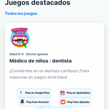
Juegos destacados
Todos los juegos
Edad 0-5 · Doctor games
Médico de niños : dentista
¡Conviértete en un dentista cariñoso! ¡Trata
mascotas en juegos divertidos!
Play on Google Play
Play on AppGallery
Play from Amazon
Play from Aptoide