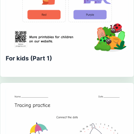
For kids (Part 1)