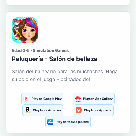
Edad 0-5 · Simulation Games
Peluquería - Salón de belleza
Salón del balneario para las muchachas. Haga
su pelo en el juego - peinados del
Play on Google Play
Play on AppGallery
Play from Amazon
Play from Aptoide
Play on the App Store