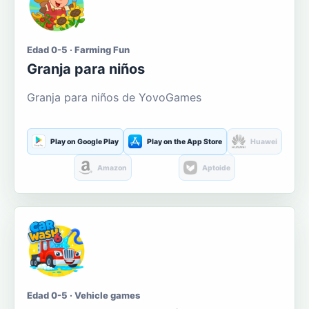
Edad 0-5 · Farming Fun
Granja para niños
Granja para niños de YovoGames
Play on Google Play
Play on the App Store
Huawei
Amazon
Aptoide
Edad 0-5 · Vehicle games