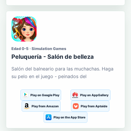
Edad 0-5 · Simulation Games
Peluquería - Salón de belleza
Salón del balneario para las muchachas. Haga
su pelo en el juego - peinados del
Play on Google Play
Play on AppGallery
Play from Amazon
Play from Aptoide
Play on the App Store