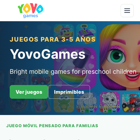
JUEGOS PARA 3-5 AÑOS
YovoGames
Bright mobile games for preschool children
Ver juegos
Imprimibles
JUEGO MÓVIL PENSADO PARA FAMILIAS