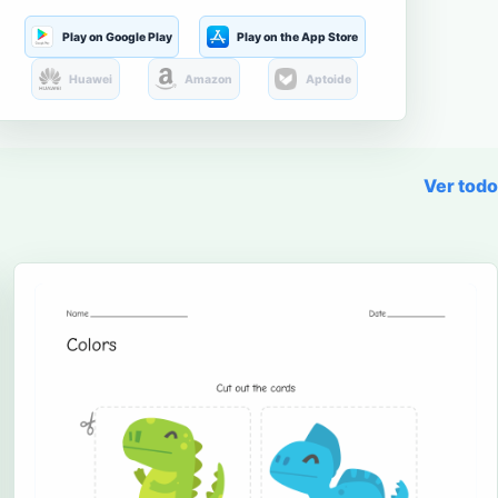
Play on Google Play
Play on the App Store
Huawei
Amazon
Aptoide
Ver todo