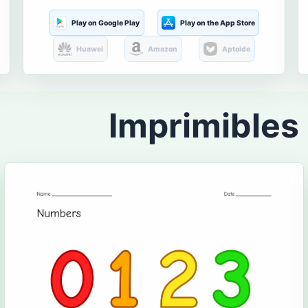
Play on Google Play
Play on the App Store
Huawei
Amazon
Aptoide
Imprimibles