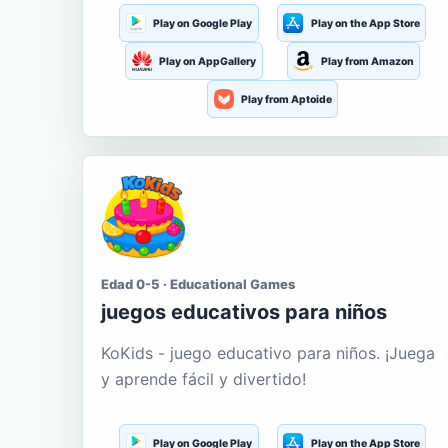
Play on Google Play
Play on the App Store
Play on AppGallery
Play from Amazon
Play from Aptoide
Edad 0-5 · Educational Games
juegos educativos para niños
KoKids - juego educativo para niños. ¡Juega
y aprende fácil y divertido!
Play on Google Play
Play on the App Store