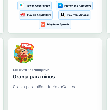
Play on Google Play
Play on the App Store
Play on AppGallery
Play from Amazon
Play from Aptoide
Edad 0-5 · Farming Fun
Granja para niños
Granja para niños de YovoGames