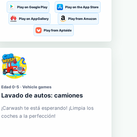
Play on Google Play
Play on the App Store
Play on AppGallery
Play from Amazon
Play from Aptoide
Edad 0-5 · Vehicle games
Lavado de autos: camiones
¡Carwash te está esperando! ¡Limpia los
coches a la perfección!