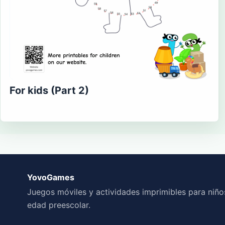
For kids (Part 2)
YovoGames
Juegos móviles y actividades imprimibles para niño
edad preescolar.