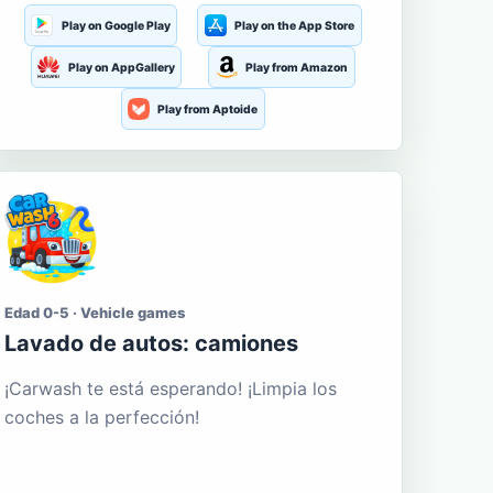
Play on Google Play
Play on the App Store
Play on AppGallery
Play from Amazon
Play from Aptoide
Edad 0-5 · Vehicle games
Lavado de autos: camiones
¡Carwash te está esperando! ¡Limpia los
coches a la perfección!