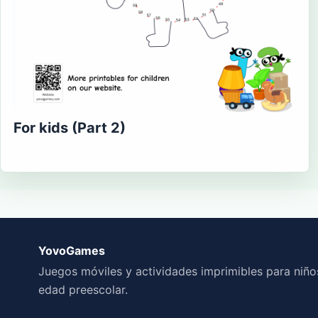
For kids (Part 2)
YovoGames
Juegos móviles y actividades imprimibles para niño
edad preescolar.