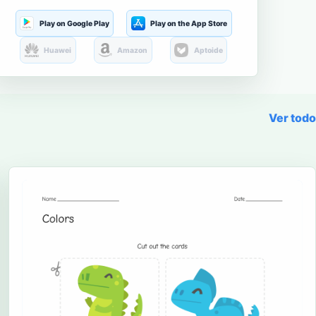
Play on Google Play
Play on the App Store
Huawei
Amazon
Aptoide
Ver todo