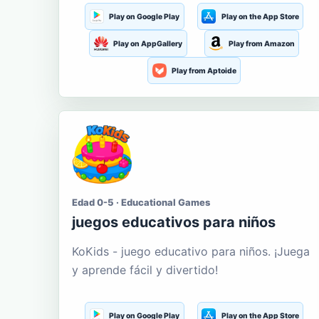
Play on Google Play
Play on the App Store
Play on AppGallery
Play from Amazon
Play from Aptoide
Edad 0-5 · Educational Games
juegos educativos para niños
KoKids - juego educativo para niños. ¡Juega
y aprende fácil y divertido!
Play on Google Play
Play on the App Store