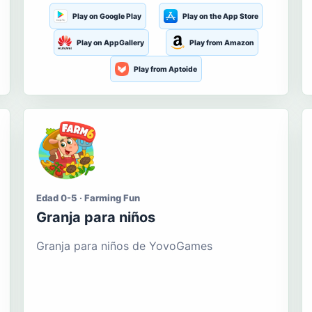
Play on Google Play
Play on the App Store
Play on AppGallery
Play from Amazon
Play from Aptoide
Edad 0-5 · Farming Fun
Granja para niños
Granja para niños de YovoGames