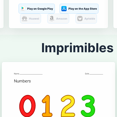
Play on Google Play
Play on the App Store
Huawei
Amazon
Aptoide
Imprimibles