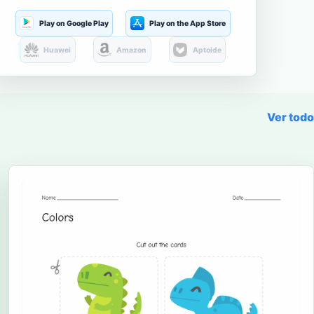
Play on Google Play
Play on the App Store
Huawei
Amazon
Aptoide
Ver todo