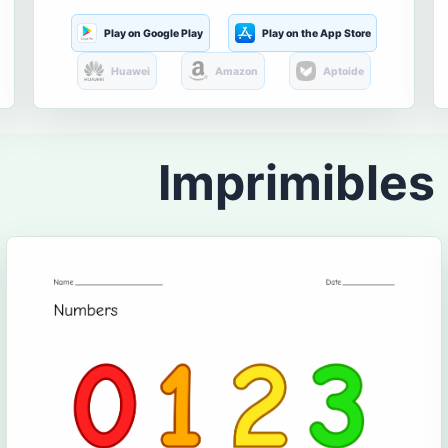
Play on Google Play
Play on the App Store
Huawei
Amazon
Aptoide
Imprimibles