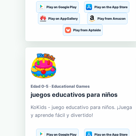
Play on Google Play
Play on the App Store
Play on AppGallery
Play from Amazon
Play from Aptoide
Edad 0-5 · Educational Games
juegos educativos para niños
KoKids - juego educativo para niños. ¡Juega
y aprende fácil y divertido!
Play on Google Play
Play on the App Store