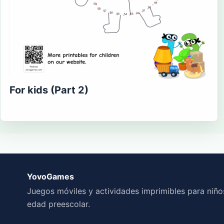
For kids (Part 2)
YovoGames
Juegos móviles y actividades imprimibles para niño
edad preescolar.