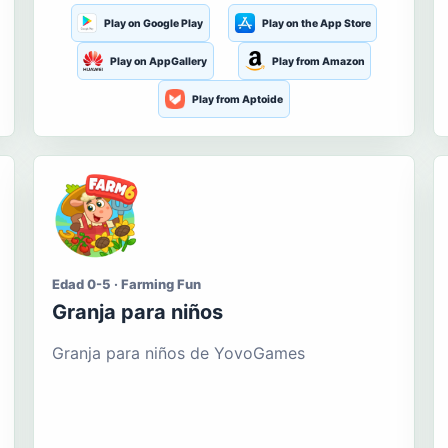
Play on Google Play
Play on the App Store
Play on AppGallery
Play from Amazon
Play from Aptoide
Edad 0-5 · Farming Fun
Granja para niños
Granja para niños de YovoGames