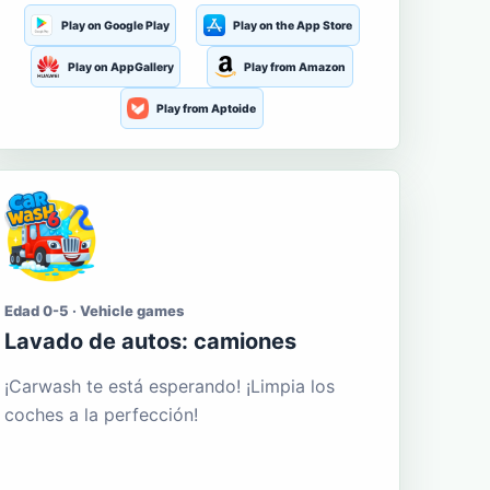
Play on Google Play
Play on the App Store
Play on AppGallery
Play from Amazon
Play from Aptoide
Edad 0-5 · Vehicle games
Lavado de autos: camiones
¡Carwash te está esperando! ¡Limpia los
coches a la perfección!