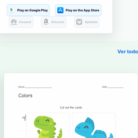
Play on Google Play
Play on the App Store
Huawei
Amazon
Aptoide
Ver todo