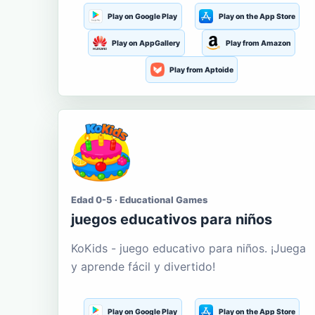
Play on Google Play
Play on the App Store
Play on AppGallery
Play from Amazon
Play from Aptoide
Edad 0-5 · Educational Games
juegos educativos para niños
KoKids - juego educativo para niños. ¡Juega
y aprende fácil y divertido!
Play on Google Play
Play on the App Store