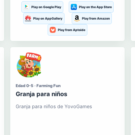
Play on Google Play
Play on the App Store
Play on AppGallery
Play from Amazon
Play from Aptoide
Edad 0-5 · Farming Fun
Granja para niños
Granja para niños de YovoGames