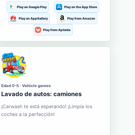
Play on Google Play
Play on the App Store
Play on AppGallery
Play from Amazon
Play from Aptoide
Edad 0-5 · Vehicle games
Lavado de autos: camiones
¡Carwash te está esperando! ¡Limpia los
coches a la perfección!