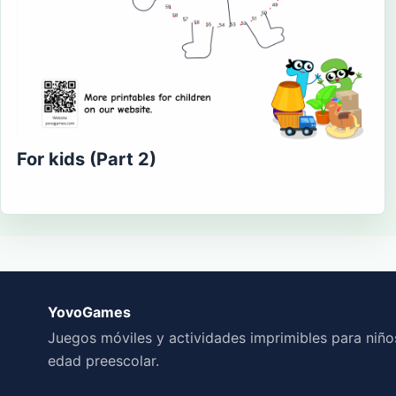
For kids (Part 2)
YovoGames
Juegos móviles y actividades imprimibles para niño
edad preescolar.