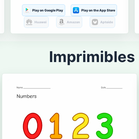
Play on Google Play
Play on the App Store
Huawei
Amazon
Aptoide
Imprimibles