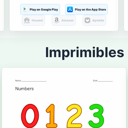
Play on Google Play
Play on the App Store
Huawei
Amazon
Aptoide
Imprimibles