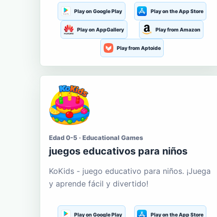
Play on Google Play
Play on the App Store
Play on AppGallery
Play from Amazon
Play from Aptoide
Edad 0-5 · Educational Games
juegos educativos para niños
KoKids - juego educativo para niños. ¡Juega
y aprende fácil y divertido!
Play on Google Play
Play on the App Store