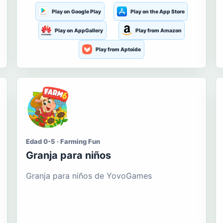
Play on Google Play
Play on the App Store
Play on AppGallery
Play from Amazon
Play from Aptoide
Edad 0-5 · Farming Fun
Granja para niños
Granja para niños de YovoGames