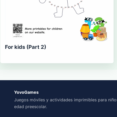
For kids (Part 2)
YovoGames
Juegos móviles y actividades imprimibles para niño
edad preescolar.