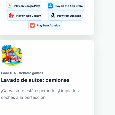
Play on Google Play
Play on the App Store
Play on AppGallery
Play from Amazon
Play from Aptoide
Edad 0-5 · Vehicle games
Lavado de autos: camiones
¡Carwash te está esperando! ¡Limpia los
coches a la perfección!