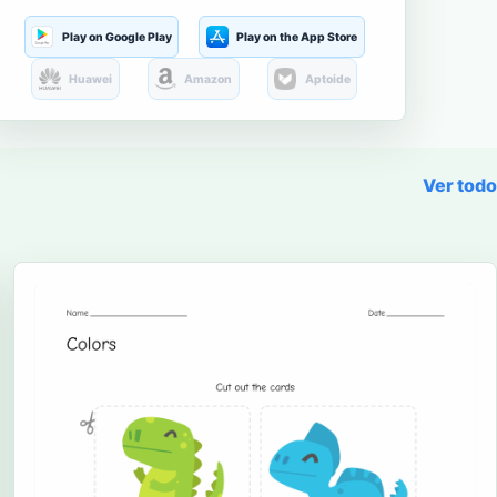
Play on Google Play
Play on the App Store
Huawei
Amazon
Aptoide
Ver todo