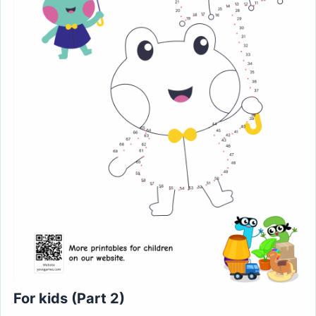
For kids (Part 2)