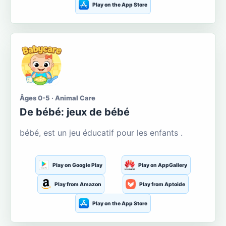
Play on the App Store
Âges 0-5 · Animal Care
De bébé: jeux de bébé
bébé, est un jeu éducatif pour les enfants .
Play on Google Play
Play on AppGallery
Play from Amazon
Play from Aptoide
Play on the App Store