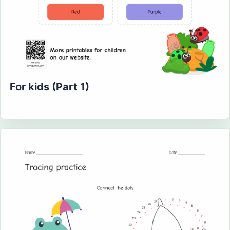
For kids (Part 1)