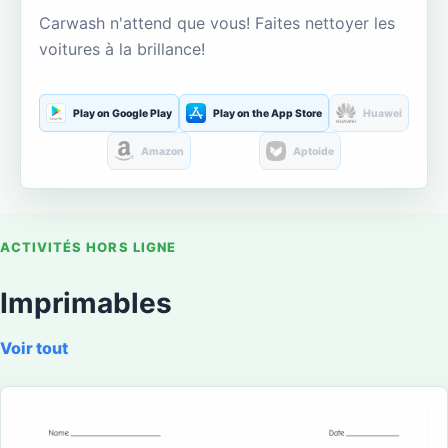
Carwash n'attend que vous! Faites nettoyer les
voitures à la brillance!
Play on Google Play
Play on the App Store
Huawei
Amazon
Aptoide
ACTIVITÉS HORS LIGNE
Imprimables
Voir tout