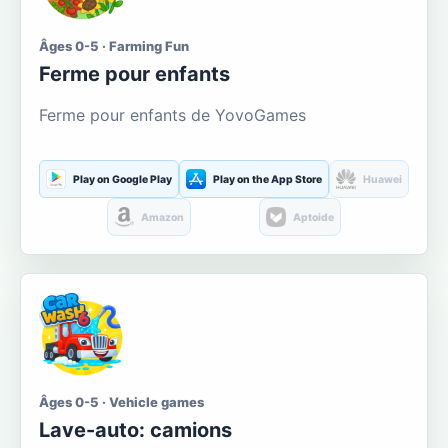
Âges 0-5 · Farming Fun
Ferme pour enfants
Ferme pour enfants de YovoGames
Play on Google Play
Play on the App Store
Huawei
Amazon
Aptoide
Âges 0-5 · Vehicle games
Lave-auto: camions