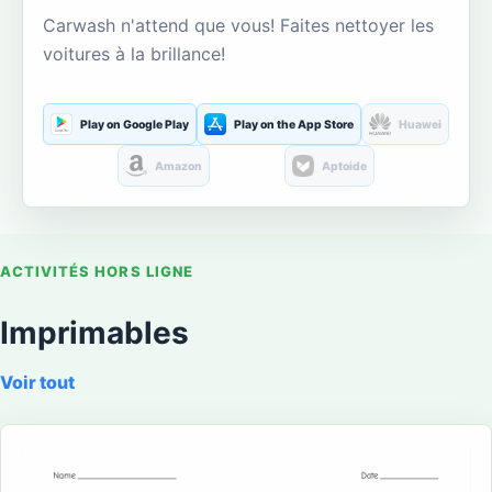
Carwash n'attend que vous! Faites nettoyer les
voitures à la brillance!
Play on Google Play
Play on the App Store
Huawei
Amazon
Aptoide
ACTIVITÉS HORS LIGNE
Imprimables
Voir tout