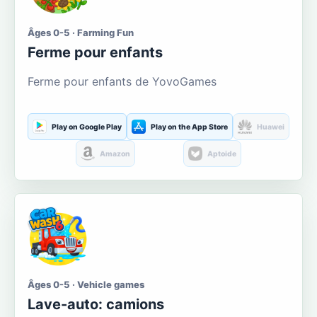
Âges 0-5 · Farming Fun
Ferme pour enfants
Ferme pour enfants de YovoGames
Play on Google Play
Play on the App Store
Huawei
Amazon
Aptoide
Âges 0-5 · Vehicle games
Lave-auto: camions