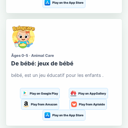
Play on the App Store
Âges 0-5 · Animal Care
De bébé: jeux de bébé
bébé, est un jeu éducatif pour les enfants .
Play on Google Play
Play on AppGallery
Play from Amazon
Play from Aptoide
Play on the App Store