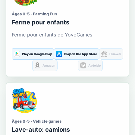
Âges 0-5 · Farming Fun
Ferme pour enfants
Ferme pour enfants de YovoGames
Play on Google Play
Play on the App Store
Huawei
Amazon
Aptoide
Âges 0-5 · Vehicle games
Lave-auto: camions