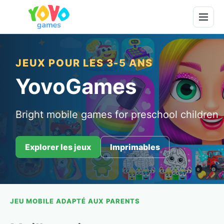
JEUX POUR LES 3-5 ANS
YovoGames
Bright mobile games for preschool children
Explorer les jeux
Imprimables
JEU MOBILE ADAPTÉ AUX PARENTS