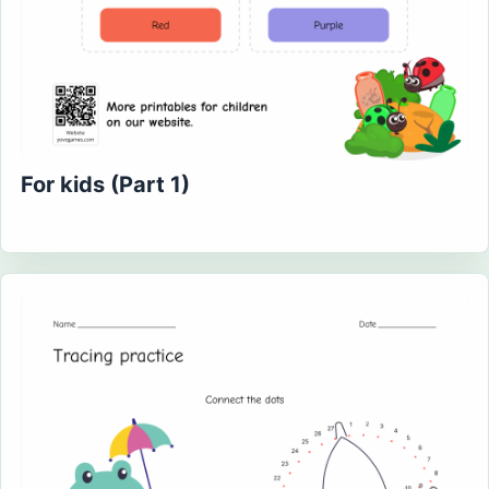
For kids (Part 1)