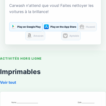
Carwash n'attend que vous! Faites nettoyer les
voitures à la brillance!
Play on Google Play
Play on the App Store
Huawei
Amazon
Aptoide
ACTIVITÉS HORS LIGNE
Imprimables
Voir tout