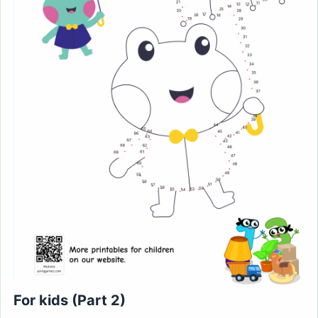
For kids (Part 2)