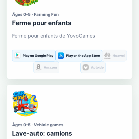
Âges 0-5 · Farming Fun
Ferme pour enfants
Ferme pour enfants de YovoGames
Play on Google Play
Play on the App Store
Huawei
Amazon
Aptoide
Âges 0-5 · Vehicle games
Lave-auto: camions