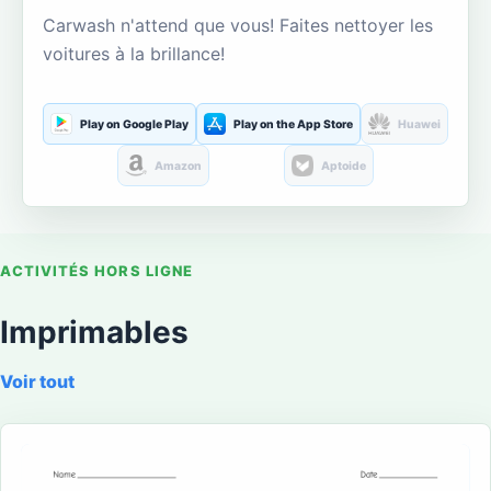
Carwash n'attend que vous! Faites nettoyer les
voitures à la brillance!
Play on Google Play
Play on the App Store
Huawei
Amazon
Aptoide
ACTIVITÉS HORS LIGNE
Imprimables
Voir tout