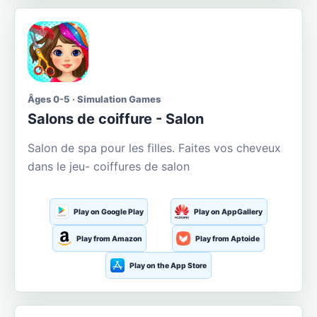
Âges 0-5 · Simulation Games
Salons de coiffure - Salon
Salon de spa pour les filles. Faites vos cheveux
dans le jeu- coiffures de salon
Play on Google Play
Play on AppGallery
Play from Amazon
Play from Aptoide
Play on the App Store