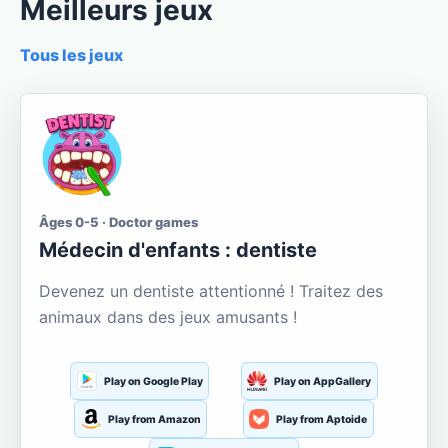
Meilleurs jeux
Tous les jeux
Âges 0-5 · Doctor games
Médecin d'enfants : dentiste
Devenez un dentiste attentionné ! Traitez des
animaux dans des jeux amusants !
Play on Google Play
Play on AppGallery
Play from Amazon
Play from Aptoide