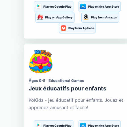
Play on Google Play
Play on the App Store
Play on AppGallery
Play from Amazon
Play from Aptoide
Âges 0-5 · Educational Games
Jeux éducatifs pour enfants
KoKids - jeu éducatif pour enfants. Jouez et
apprenez amusant et facile!
Play on Google Play
Play on the App Store