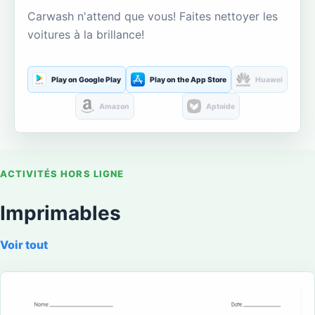
Carwash n'attend que vous! Faites nettoyer les
voitures à la brillance!
Play on Google Play
Play on the App Store
Huawei
Amazon
Aptoide
ACTIVITÉS HORS LIGNE
Imprimables
Voir tout