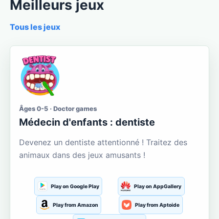
Meilleurs jeux
Tous les jeux
Âges 0-5 · Doctor games
Médecin d'enfants : dentiste
Devenez un dentiste attentionné ! Traitez des
animaux dans des jeux amusants !
Play on Google Play
Play on AppGallery
Play from Amazon
Play from Aptoide