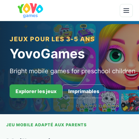
JEUX POUR LES 3-5 ANS
YovoGames
Bright mobile games for preschool children
Explorer les jeux
Imprimables
JEU MOBILE ADAPTÉ AUX PARENTS