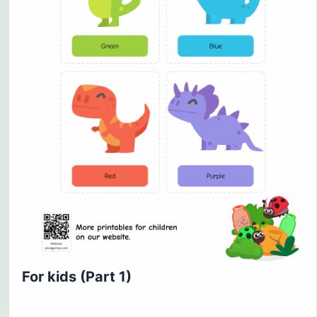
For kids (Part 1)