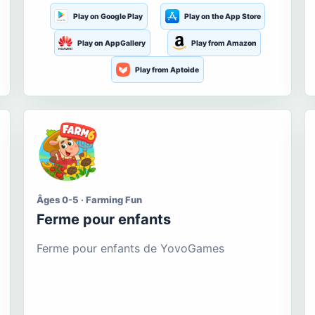
Play on Google Play
Play on the App Store
Play on AppGallery
Play from Amazon
Play from Aptoide
Âges 0-5 · Farming Fun
Ferme pour enfants
Ferme pour enfants de YovoGames