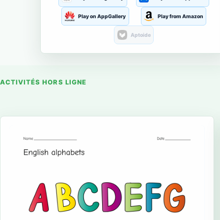
Play on AppGallery
Play from Amazon
Aptoide
ACTIVITÉS HORS LIGNE