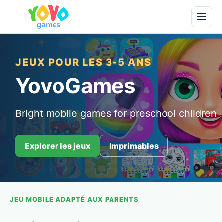
JEUX POUR LES 3-5 ANS
YovoGames
Bright mobile games for preschool children
Explorer les jeux
Imprimables
JEU MOBILE ADAPTÉ AUX PARENTS