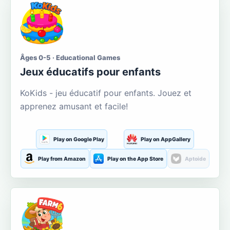
Âges 0-5 · Educational Games
Jeux éducatifs pour enfants
KoKids - jeu éducatif pour enfants. Jouez et
apprenez amusant et facile!
Play on Google Play
Play on AppGallery
Play from Amazon
Play on the App Store
Aptoide