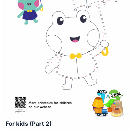
For kids (Part 2)