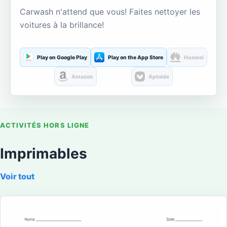
Carwash n'attend que vous! Faites nettoyer les
voitures à la brillance!
Play on Google Play
Play on the App Store
Huawei
Amazon
Aptoide
ACTIVITÉS HORS LIGNE
Imprimables
Voir tout