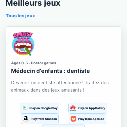
Meilleurs jeux
Tous les jeux
Âges 0-5 · Doctor games
Médecin d'enfants : dentiste
Devenez un dentiste attentionné ! Traitez des
animaux dans des jeux amusants !
Play on Google Play
Play on AppGallery
Play from Amazon
Play from Aptoide