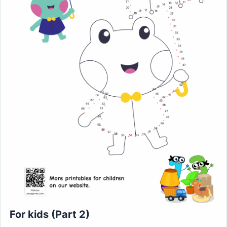
For kids (Part 2)