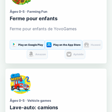
Âges 0-5 · Farming Fun
Ferme pour enfants
Ferme pour enfants de YovoGames
Play on Google Play
Play on the App Store
Huawei
Amazon
Aptoide
Âges 0-5 · Vehicle games
Lave-auto: camions