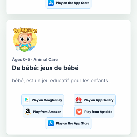
Play on the App Store
Âges 0-5 · Animal Care
De bébé: jeux de bébé
bébé, est un jeu éducatif pour les enfants .
Play on Google Play
Play on AppGallery
Play from Amazon
Play from Aptoide
Play on the App Store