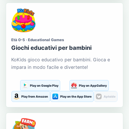
Età 0-5 · Educational Games
Giochi educativi per bambini
KoKids gioco educativo per bambini. Gioca e
impara in modo facile e divertente!
Play on Google Play
Play on AppGallery
Play from Amazon
Play on the App Store
Aptoide