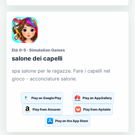
Età 0-5 · Simulation Games
salone dei capelli
spa salone per le ragazze. Fare i capelli nel
gioco - acconciature salone.
Play on Google Play
Play on AppGallery
Play from Amazon
Play from Aptoide
Play on the App Store