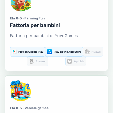
Età 0-5 · Farming Fun
Fattoria per bambini
Fattoria per bambini di YovoGames
Play on Google Play
Play on the App Store
Huawei
Amazon
Aptoide
Età 0-5 · Vehicle games