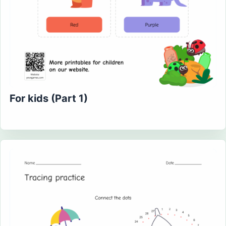
For kids (Part 1)