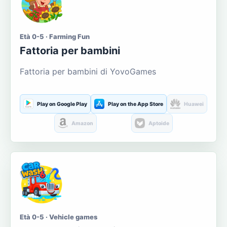
Età 0-5 · Farming Fun
Fattoria per bambini
Fattoria per bambini di YovoGames
Play on Google Play
Play on the App Store
Huawei
Amazon
Aptoide
Età 0-5 · Vehicle games