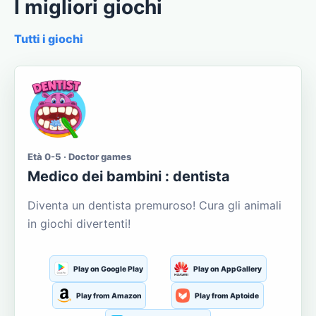
I migliori giochi
Tutti i giochi
Età 0-5 · Doctor games
Medico dei bambini : dentista
Diventa un dentista premuroso! Cura gli animali
in giochi divertenti!
Play on Google Play
Play on AppGallery
Play from Amazon
Play from Aptoide