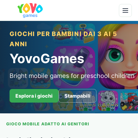
GIOCHI PER BAMBINI DAI 3 AI 5
ANNI
YovoGames
Bright mobile games for preschool children
Esplora i giochi
Stampabili
GIOCO MOBILE ADATTO AI GENITORI