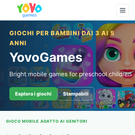
GIOCHI PER BAMBINI DAI 3 AI 5
ANNI
YovoGames
Bright mobile games for preschool children
Esplora i giochi
Stampabili
GIOCO MOBILE ADATTO AI GENITORI