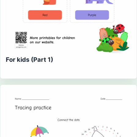
For kids (Part 1)