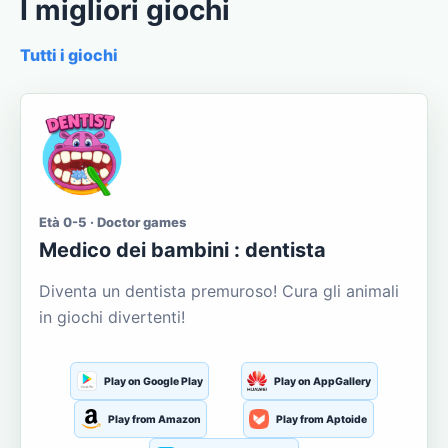
I migliori giochi
Tutti i giochi
Età 0-5 · Doctor games
Medico dei bambini : dentista
Diventa un dentista premuroso! Cura gli animali
in giochi divertenti!
Play on Google Play
Play on AppGallery
Play from Amazon
Play from Aptoide