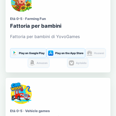
Età 0-5 · Farming Fun
Fattoria per bambini
Fattoria per bambini di YovoGames
Play on Google Play
Play on the App Store
Huawei
Amazon
Aptoide
Età 0-5 · Vehicle games