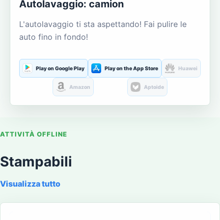
Autolavaggio: camion
L'autolavaggio ti sta aspettando! Fai pulire le
auto fino in fondo!
Play on Google Play
Play on the App Store
Huawei
Amazon
Aptoide
ATTIVITÀ OFFLINE
Stampabili
Visualizza tutto