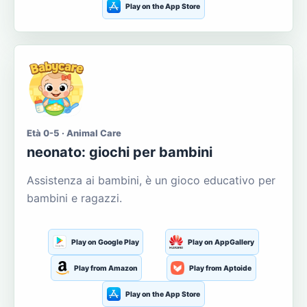
Play on the App Store
Età 0-5 · Animal Care
neonato: giochi per bambini
Assistenza ai bambini, è un gioco educativo per
bambini e ragazzi.
Play on Google Play
Play on AppGallery
Play from Amazon
Play from Aptoide
Play on the App Store