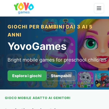
GIOCHI PER BAMBINI DAI 3 AI 5
ANNI
YovoGames
Bright mobile games for preschool children
Esplora i giochi
Stampabili
GIOCO MOBILE ADATTO AI GENITORI