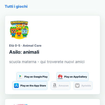
Tutti i giochi
Età 0-5 · Animal Care
Asilo: animali
scuola materna - qui troverete nuovi amici
Play on Google Play
Play on AppGallery
Play on the App Store
Amazon
Aptoide