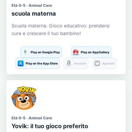
Età 0-5 · Animal Care
scuola materna
Scuola materna. Gioco educativo: prendersi
cura e crescere il tuo bambino!
Play on Google Play
Play on AppGallery
Play on the App Store
Amazon
Aptoide
Età 0-5 · Animal Care
Yovik: il tuo gioco preferito