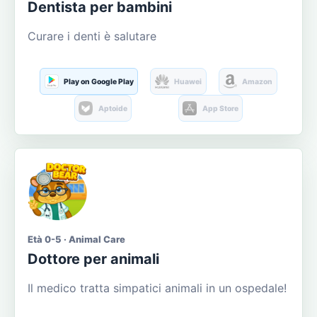
Dentista per bambini
Curare i denti è salutare
Play on Google Play
Huawei
Amazon
Aptoide
App Store
Età 0-5 · Animal Care
Dottore per animali
Il medico tratta simpatici animali in un ospedale!