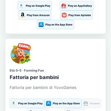
Play on Google Play
Play on AppGallery
Play from Amazon
Play from Aptoide
Play on the App Store
Età 0-5 · Farming Fun
Fattoria per bambini
Fattoria per bambini di YovoGames
Play on Google Play
Play on the App Store
Huawei