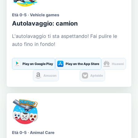
Età 0-5 · Vehicle games
Autolavaggio: camion
L'autolavaggio ti sta aspettando! Fai pulire le
auto fino in fondo!
Play on Google Play
Play on the App Store
Huawei
Amazon
Aptoide
Età 0-5 · Animal Care