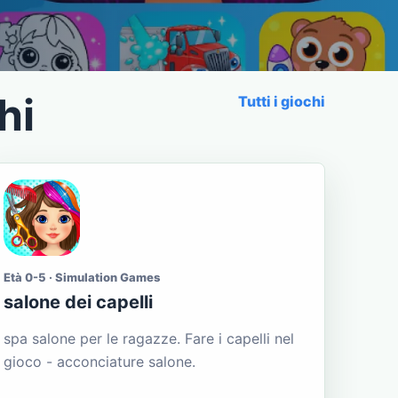
hi
Tutti i giochi
Età 0-5 · Simulation Games
salone dei capelli
spa salone per le ragazze. Fare i capelli nel
gioco - acconciature salone.