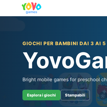
GIOCHI PER BAMBINI DAI 3 AI 5
YovoG
Bright mobile games for preschool ch
Esplora i giochi
Stampabili