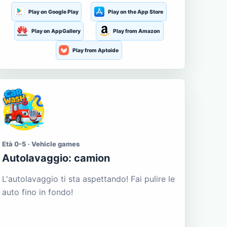
Play on Google Play
Play on the App Store
Play on AppGallery
Play from Amazon
Play from Aptoide
Età 0-5 · Vehicle games
Autolavaggio: camion
L'autolavaggio ti sta aspettando! Fai pulire le
auto fino in fondo!