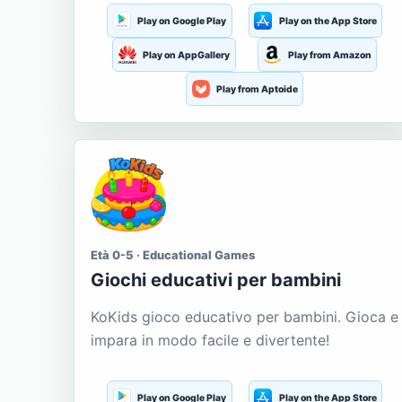
Play on Google Play
Play on the App Store
Play on AppGallery
Play from Amazon
Play from Aptoide
Età 0-5 · Educational Games
Giochi educativi per bambini
KoKids gioco educativo per bambini. Gioca e
impara in modo facile e divertente!
Play on Google Play
Play on the App Store