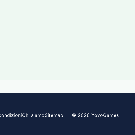
condizioni
Chi siamo
Sitemap
© 2026 YovoGames