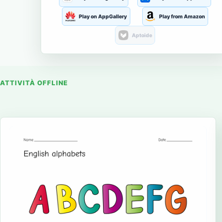
Play on AppGallery
Play from Amazon
Aptoide
ATTIVITÀ OFFLINE