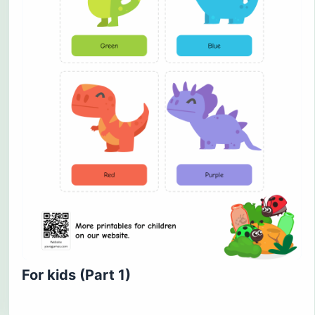
For kids (Part 1)