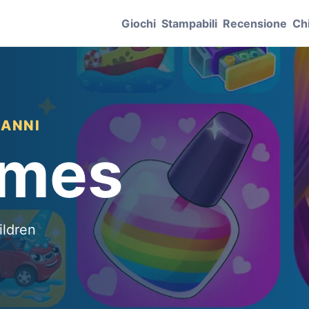
Giochi
Stampabili
Recensione
Ch
 ANNI
ames
ildren