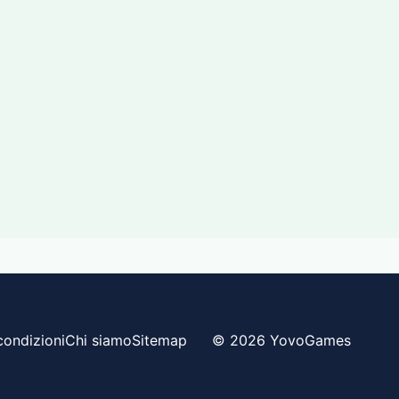
condizioni
Chi siamo
Sitemap
© 2026 YovoGames