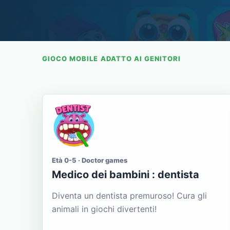
GIOCO MOBILE ADATTO AI GENITORI
Età 0-5 · Doctor games
Medico dei bambini : dentista
Diventa un dentista premuroso! Cura gli
animali in giochi divertenti!