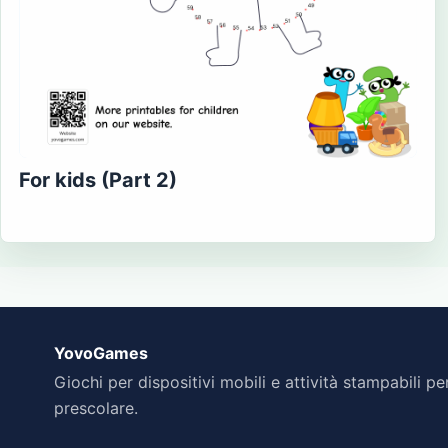
For kids (Part 2)
YovoGames
Giochi per dispositivi mobili e attività stampabili pe
prescolare.