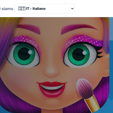
i siamo