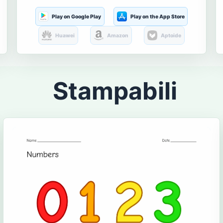
Play on Google Play
Play on the App Store
Huawei
Amazon
Aptoide
Stampabili