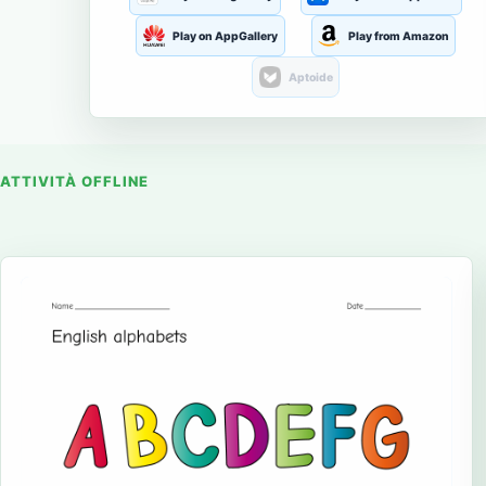
Play on AppGallery
Play from Amazon
Aptoide
ATTIVITÀ OFFLINE