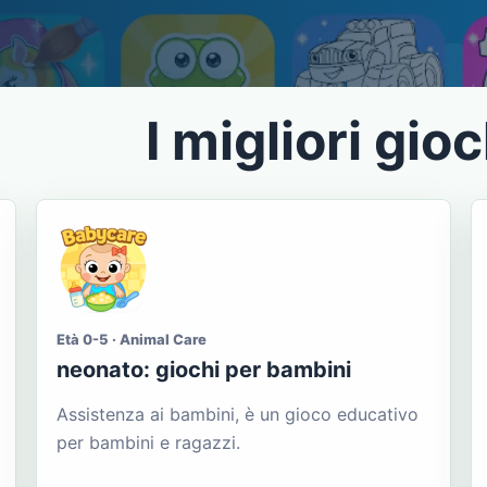
I migliori gioc
Età 0-5 · Animal Care
neonato: giochi per bambini
Assistenza ai bambini, è un gioco educativo
per bambini e ragazzi.