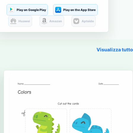
Play on Google Play
Play on the App Store
Huawei
Amazon
Aptoide
Visualizza tutto