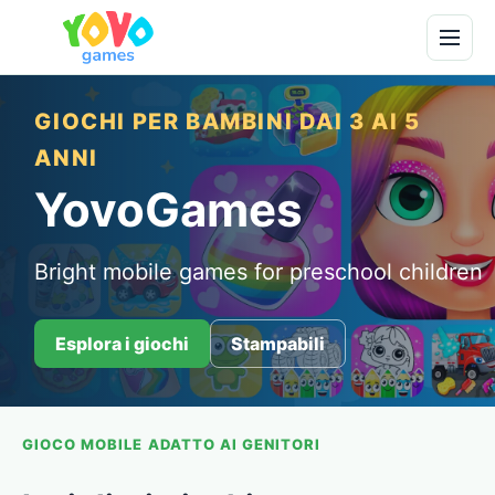
GIOCHI PER BAMBINI DAI 3 AI 5
ANNI
YovoGames
Bright mobile games for preschool children
Esplora i giochi
Stampabili
GIOCO MOBILE ADATTO AI GENITORI