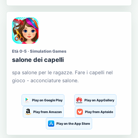
Età 0-5 · Simulation Games
salone dei capelli
spa salone per le ragazze. Fare i capelli nel
gioco - acconciature salone.
Play on Google Play
Play on AppGallery
Play from Amazon
Play from Aptoide
Play on the App Store