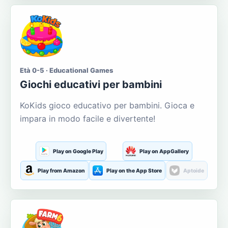
Età 0-5 · Educational Games
Giochi educativi per bambini
KoKids gioco educativo per bambini. Gioca e
impara in modo facile e divertente!
Play on Google Play
Play on AppGallery
Play from Amazon
Play on the App Store
Aptoide