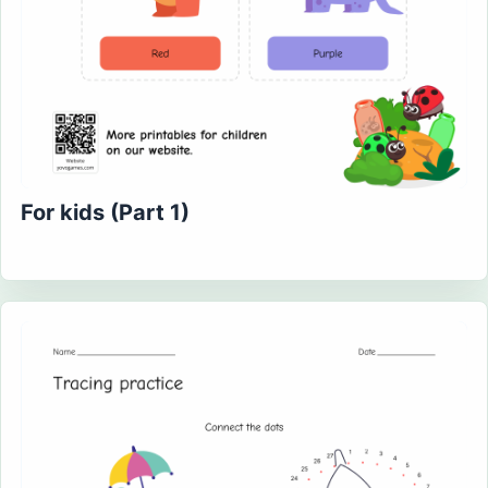
For kids (Part 1)