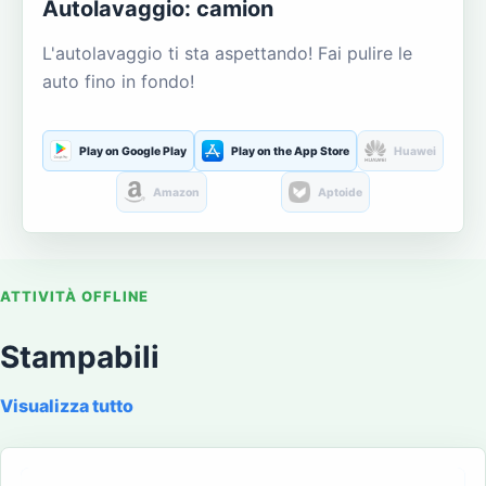
Autolavaggio: camion
L'autolavaggio ti sta aspettando! Fai pulire le
auto fino in fondo!
Play on Google Play
Play on the App Store
Huawei
Amazon
Aptoide
ATTIVITÀ OFFLINE
Stampabili
Visualizza tutto