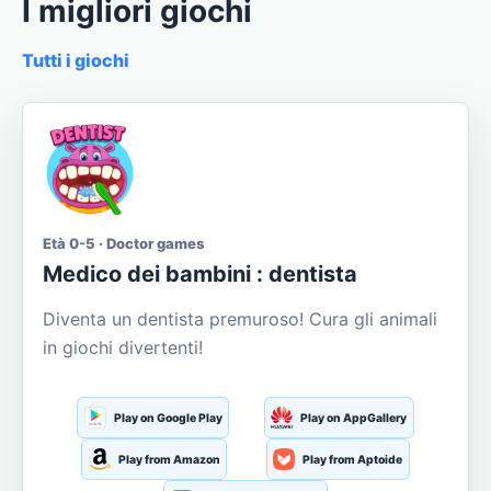
I migliori giochi
Tutti i giochi
Età 0-5 · Doctor games
Medico dei bambini : dentista
Diventa un dentista premuroso! Cura gli animali
in giochi divertenti!
Play on Google Play
Play on AppGallery
Play from Amazon
Play from Aptoide