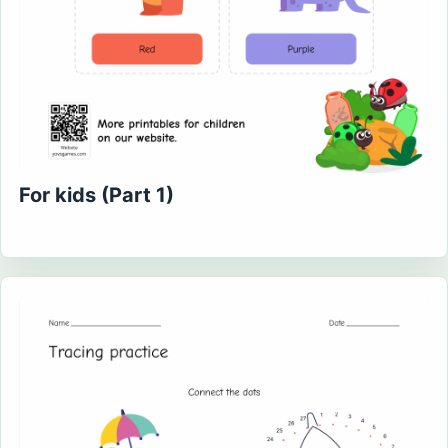
For kids (Part 1)