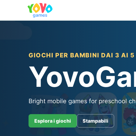
GIOCHI PER BAMBINI DAI 3 AI 5
YovoG
Bright mobile games for preschool ch
Esplora i giochi
Stampabili