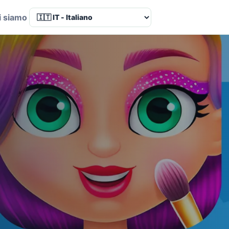
i siamo