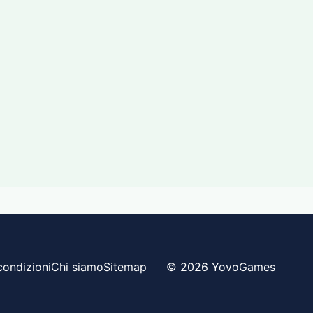
condizioni
Chi siamo
Sitemap
© 2026 YovoGames