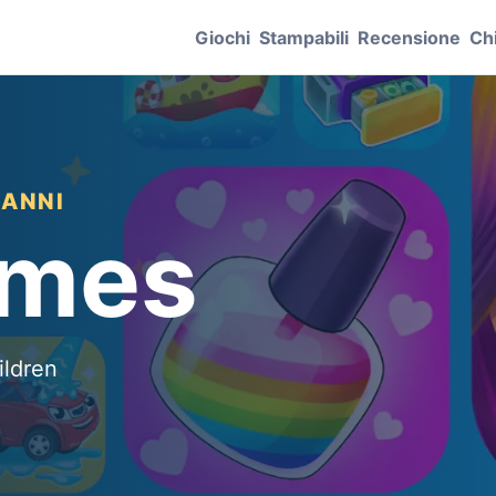
Giochi
Stampabili
Recensione
Ch
 ANNI
ames
ildren