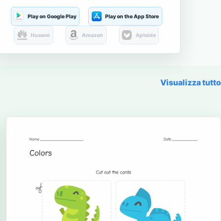
Play on Google Play
Play on the App Store
Huawei
Amazon
Aptoide
Visualizza tutto