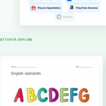
Play on AppGallery
Play from Amazon
Aptoide
ATTIVITÀ OFFLINE