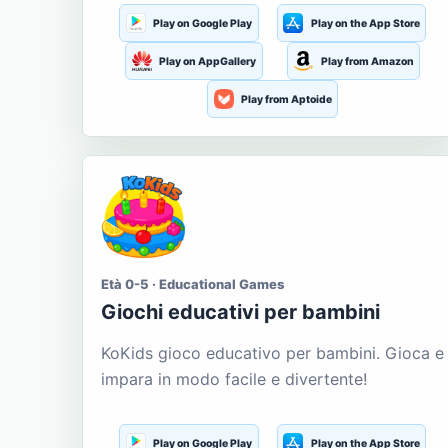
Play on Google Play
Play on the App Store
Play on AppGallery
Play from Amazon
Play from Aptoide
Età 0-5 · Educational Games
Giochi educativi per bambini
KoKids gioco educativo per bambini. Gioca e
impara in modo facile e divertente!
Play on Google Play
Play on the App Store