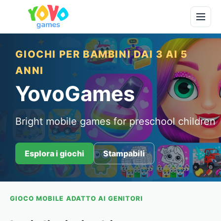
GIOCHI PER BAMBINI DAI 3 AI 5
ANNI
YovoGames
Bright mobile games for preschool children
Esplora i giochi
Stampabili
GIOCO MOBILE ADATTO AI GENITORI