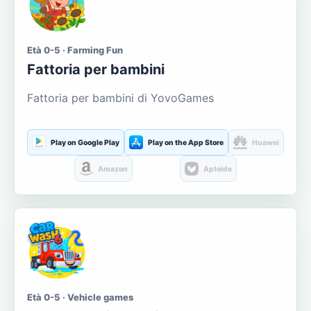
Età 0-5 · Farming Fun
Fattoria per bambini
Fattoria per bambini di YovoGames
Play on Google Play
Play on the App Store
Huawei
Amazon
Aptoide
Età 0-5 · Vehicle games