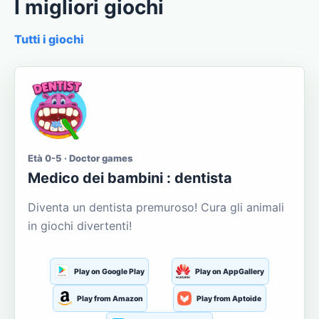
I migliori giochi
Tutti i giochi
Età 0-5 · Doctor games
Medico dei bambini : dentista
Diventa un dentista premuroso! Cura gli animali
in giochi divertenti!
Play on Google Play
Play on AppGallery
Play from Amazon
Play from Aptoide