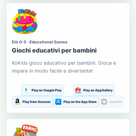
Età 0-5 · Educational Games
Giochi educativi per bambini
KoKids gioco educativo per bambini. Gioca e
impara in modo facile e divertente!
Play on Google Play
Play on AppGallery
Play from Amazon
Play on the App Store
Aptoide