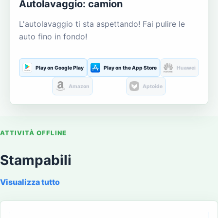
Autolavaggio: camion
L'autolavaggio ti sta aspettando! Fai pulire le
auto fino in fondo!
Play on Google Play
Play on the App Store
Huawei
Amazon
Aptoide
ATTIVITÀ OFFLINE
Stampabili
Visualizza tutto