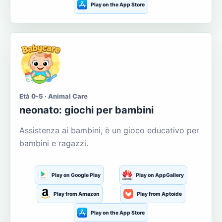
Play on the App Store
Età 0-5 · Animal Care
neonato: giochi per bambini
Assistenza ai bambini, è un gioco educativo per
bambini e ragazzi.
Play on Google Play
Play on AppGallery
Play from Amazon
Play from Aptoide
Play on the App Store