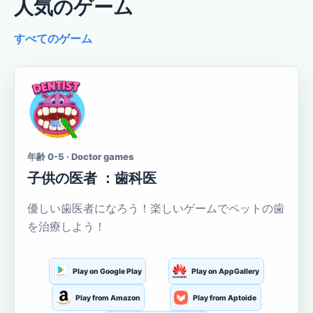
人気のゲーム
すべてのゲーム
年齢 0-5 · Doctor games
子供の医者 ：歯科医
優しい歯医者になろう！楽しいゲームでペットの歯
を治療しよう！
Play on Google Play
Play on AppGallery
Play from Amazon
Play from Aptoide