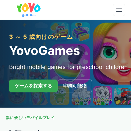
3 ～ 5 歳向けのゲーム
YovoGames
Bright mobile games for preschool children
ゲームを探索する
印刷可能物
親に優しいモバイルプレイ