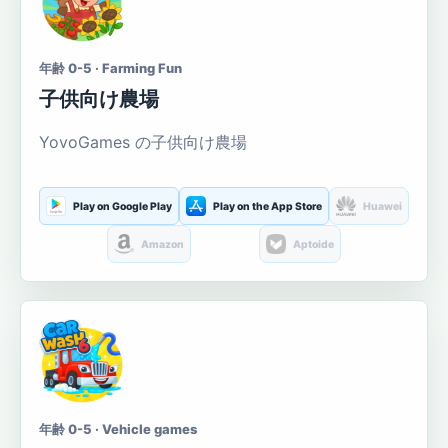
年齢 0-5 · Farming Fun
子供向け農場
YovoGames の子供向け農場
Play on Google Play
Play on the App Store
Huawei
Amazon
Aptoide
年齢 0-5 · Vehicle games