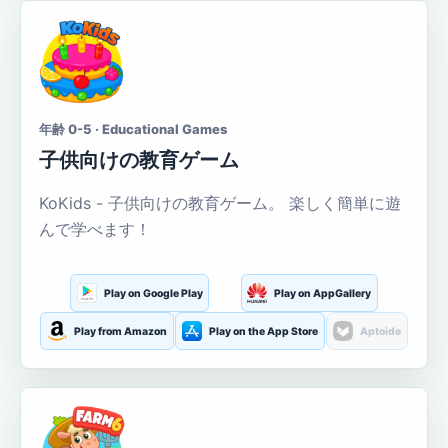
年齢 0-5 · Educational Games
子供向けの教育ゲーム
KoKids - 子供向けの教育ゲーム。 楽しく簡単に遊
んで学べます！
Play on Google Play
Play on AppGallery
Play from Amazon
Play on the App Store
Aptoide