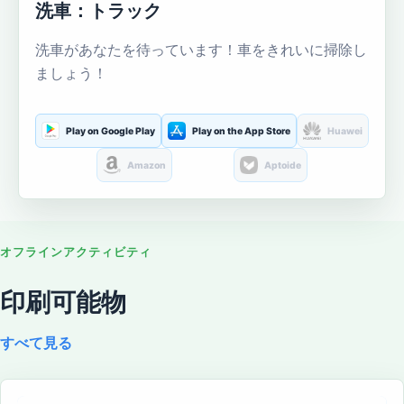
洗車：トラック
洗車があなたを待っています！車をきれいに掃除し
ましょう！
Play on Google Play
Play on the App Store
Huawei
Amazon
Aptoide
オフラインアクティビティ
印刷可能物
すべて見る