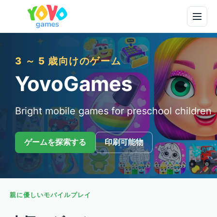
3 ～ 5 歳向けのゲーム
YovoGames
Bright mobile games for preschool children
ゲームを探索する
印刷可能物
親に優しいモバイルプレイ