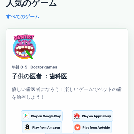
人気のゲーム
すべてのゲーム
年齢 0-5 · Doctor games
子供の医者 ：歯科医
優しい歯医者になろう！楽しいゲームでペットの歯
を治療しよう！
Play on Google Play
Play on AppGallery
Play from Amazon
Play from Aptoide