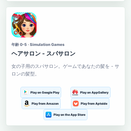
年齢 0-5 · Simulation Games
ヘアサロン - スパサロン
女の子用のスパサロン。ゲームであなたの髪を - サ
ロンの髪型。
Play on Google Play
Play on AppGallery
Play from Amazon
Play from Aptoide
Play on the App Store