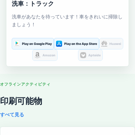
洗車：トラック
洗車があなたを待っています！車をきれいに掃除し
ましょう！
Play on Google Play
Play on the App Store
Huawei
Amazon
Aptoide
オフラインアクティビティ
印刷可能物
すべて見る