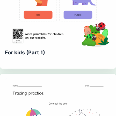
For kids (Part 1)