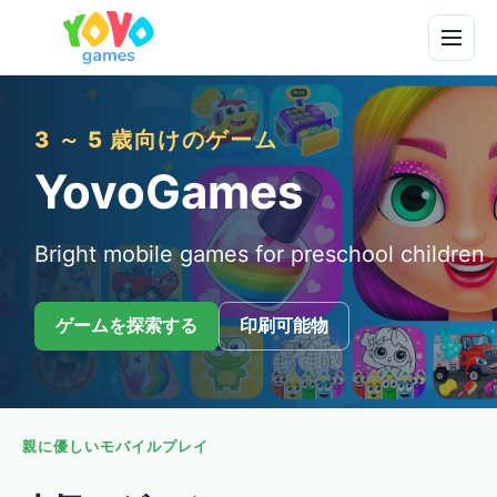
3 ～ 5 歳向けのゲーム
YovoGames
Bright mobile games for preschool children
ゲームを探索する
印刷可能物
親に優しいモバイルプレイ